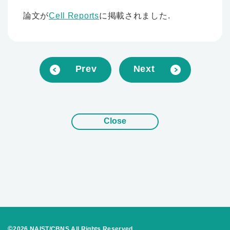
論文が
Cell Reports
に掲載されました.
Prev
Next
©
2026 NAIST/CBNS All Rights Reserved.