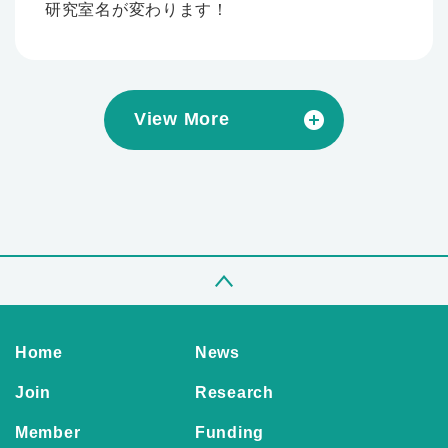
研究室名が変わります！
View More
Home
News
Join
Research
Member
Funding